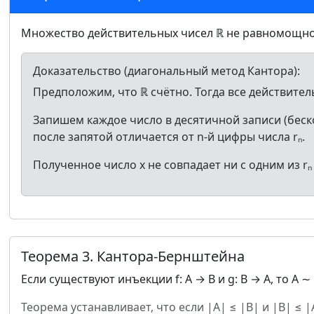
Множество действительных чисел ℝ не равномощно
Доказательство (диагональный метод Кантора):
Предположим, что ℝ счётно. Тогда все действительн
Запишем каждое число в десятичной записи (беско
после запятой отличается от n-й цифры числа rₙ.
Полученное число x не совпадает ни с одним из r
Теорема 3. Кантора-Бернштейна
Если существуют инъекции f: A → B и g: B → A, то A ∼ 
Теорема устанавливает, что если |A| ≤ |B| и |B| ≤ |