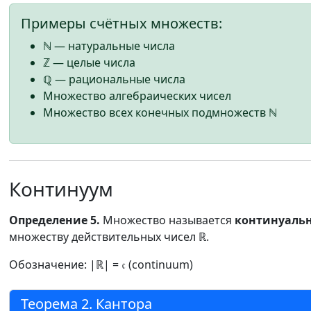
Примеры счётных множеств:
ℕ — натуральные числа
ℤ — целые числа
ℚ — рациональные числа
Множество алгебраических чисел
Множество всех конечных подмножеств ℕ
Континуум
Определение 5.
Множество называется
континуаль
множеству действительных чисел ℝ.
Обозначение: |ℝ| = 𝔠 (continuum)
Теорема 2. Кантора