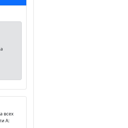
ра
а всех
и A: