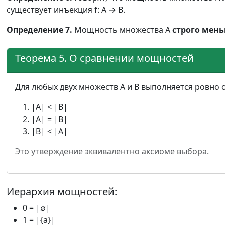
существует инъекция f: A → B.
Определение 7.
Мощность множества A
строго мен
Теорема 5. О сравнении мощностей
Для любых двух множеств A и B выполняется ровно о
|A| < |B|
|A| = |B|
|B| < |A|
Это утверждение эквивалентно аксиоме выбора.
Иерархия мощностей:
0 = |∅|
1 = |{a}|