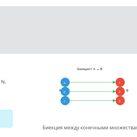
 ℕ.
Биекция между конечными множеств