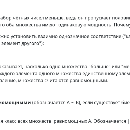
набор чётных чисел меньше, ведь он пропускает полови
 что оба множества имеют одинаковую мощность! Почем
ожно установить взаимно однозначное соответствие ("
элемент другого"):
казывает, насколько одно множество "больше" или "м
каждого элемента одного множества единственному эле
тавление, множества считаются равномощными.
вномощными
(обозначается A ∼ B), если существует бие
я класс всех множеств, равномощных A. Обозначается |