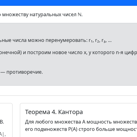
 множеству натуральных чисел ℕ.
ые числа можно перенумеровать: r₁, r₂, r₃, ...
нечной) и построим новое число x, у которого n-я циф
ₙ — противоречие.
Теорема 4. Кантора
B.
Для любого множества A мощность множеств
его подмножеств P(A) строго больше мощност
A|,