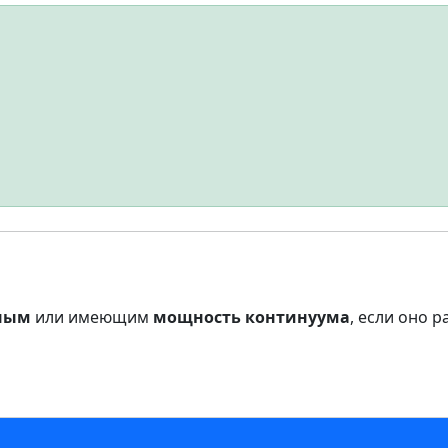
ным
или имеющим
мощность континуума
, если оно 