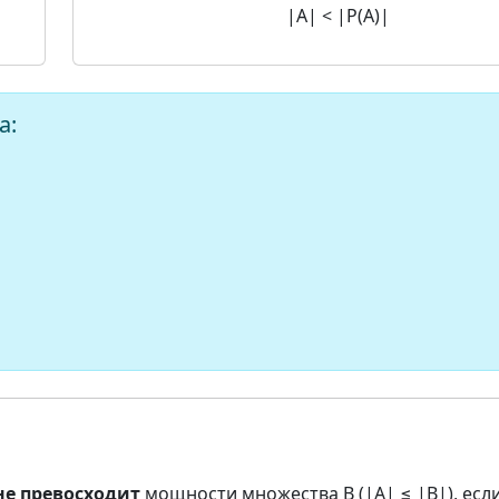
|A| < |P(A)|
а:
не превосходит
мощности множества B (|A| ≤ |B|), есл