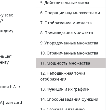
5. Действительные числа
6. Операции над множествами
ну всех
у?
7. Отображение множеств
каждому
8. Произведение множеств
9. Упорядоченные множества
10. Ограниченные множества
еньше"
менту
11. Мощность множества
12. Неподвижная точка
отображения
кция f: A →
13. Функции и их графики
14. Способы задания функции
A| или card
15. Сложная и взаимно