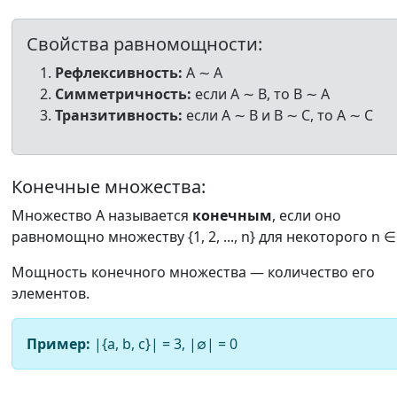
Свойства равномощности:
Рефлексивность:
A ∼ A
Симметричность:
если A ∼ B, то B ∼ A
Транзитивность:
если A ∼ B и B ∼ C, то A ∼ C
Конечные множества:
Множество A называется
конечным
, если оно
равномощно множеству {1, 2, ..., n} для некоторого n ∈
Мощность конечного множества — количество его
элементов.
Пример:
|{a, b, c}| = 3, |∅| = 0