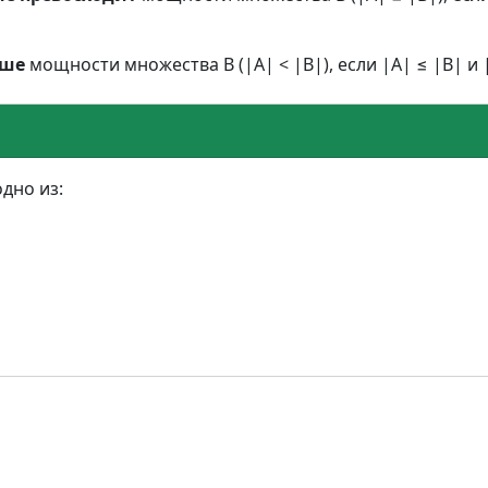
ьше
мощности множества B (|A| < |B|), если |A| ≤ |B| и |
дно из: