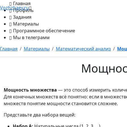
Главная
Vozhzhaev.ru
Профиль
Задания
Материалы
Программное обеспечение
Мы в телеграмм
Главная
Материалы
Математический анализ
Мощ
Мощнос
Мощность множества
— это способ измерить количе
Для конечных множеств всё понятно: если в множеств
множеств понятие мощности становится сложнее.
Представьте два набора вещей:
Набор А:
Натуральные числа (1, 2, 3, ...)