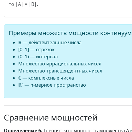
то |A| = |B|.
Примеры множеств мощности континуум
ℝ — действительные числа
[0, 1] — отрезок
(0, 1) — интервал
Множество иррациональных чисел
Множество трансцендентных чисел
ℂ — комплексные числа
ℝⁿ — n-мерное пространство
Сравнение мощностей
Определение 6.
Говорят, что мощность множества A