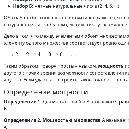
Набор Б:
Четные натуральные числа (2, 4, 6, ...)
Оба набора бесконечны, но интуитивно кажется, что 
натуральных чисел. Однако, математика утверждает,
Дело в том, что между элементами обоих множеств м
элементу одного множества соответствует ровно один 
1
→
2
,
2
→
4
,
3
→
6
,
…
Таким образом, говоря простым языком,
мощность
по
другого с точки зрения возможности сопоставления 
другого. Если удаётся построить такое точное сопос
Определение мощности
Определение 1.
Два множества A и B называются
ра
B.
Определение 2.
Мощностью множества
A называетс
A.