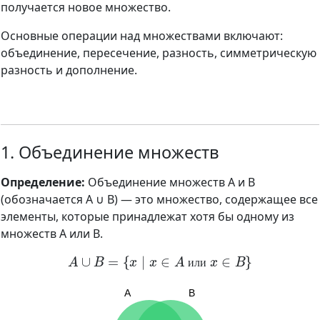
получается новое множество.
Основные операции над множествами включают:
объединение, пересечение, разность, симметрическую
разность и дополнение.
1. Объединение множеств
Определение:
Объединение множеств A и B
(обозначается A ∪ B) — это множество, содержащее все
элементы, которые принадлежат хотя бы одному из
множеств A или B.
A
∪
B
=
{
x
∣
x
∈
A
или
x
∈
B
}
и
л
и