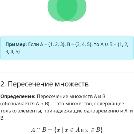
Пример:
Если A = {1, 2, 3}, B = {3, 4, 5}, то A ∪ B = {1, 2,
3, 4, 5}
2. Пересечение множеств
Определение:
Пересечение множеств A и B
(обозначается A ∩ B) — это множество, содержащее
только элементы, принадлежащие одновременно и A, и
B.
A
∩
B
=
{
x
∣
x
∈
A
и
x
∈
B
}
и