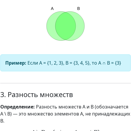
Пример:
Если A = {1, 2, 3}, B = {3, 4, 5}, то A ∩ B = {3}
3. Разность множеств
Определение:
Разность множеств A и B (обозначается
A \ B) — это множество элементов A, не принадлежащих
B.
A
∖
B
=
{
x
∣
x
∈
A
и
x
∉
B
}