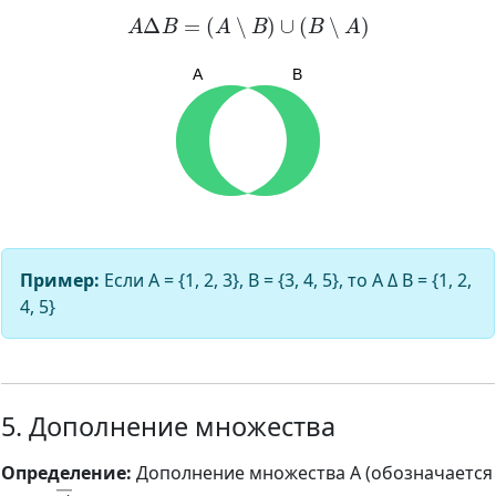
A
Δ
B
=
(
A
∖
B
)
∪
(
B
∖
A
)
Пример:
Если A = {1, 2, 3}, B = {3, 4, 5}, то A Δ B = {1, 2,
4, 5}
5. Дополнение множества
Определение:
Дополнение множества A (обозначается
A
―