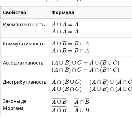
Свойство
Формула
A
∪
A
=
A
Идемпотентность
A
∩
A
=
A
A
∪
B
=
B
∪
A
Коммутативность
A
∩
B
=
B
∩
A
(
A
∪
B
)
∪
C
=
A
∪
(
B
∪
C
)
Ассоциативность
(
A
∩
B
)
∩
C
=
A
∩
(
B
∩
C
)
A
∩
(
B
∪
C
)
=
(
A
∩
B
)
∪
(
A
∩
C
)
Дистрибутивность
A
∪
(
B
∩
C
)
=
(
A
∪
B
)
∩
(
A
∪
C
)
A
∪
B
―
=
A
―
∩
B
―
Законы де
A
∩
B
―
=
A
―
∪
B
―
Моргана