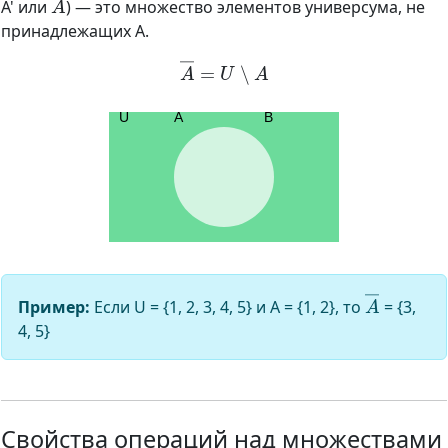
A' или
) — это множество элементов универсума, не
принадлежащих A.
A
―
=
U
∖
A
A
―
Пример:
Если U = {1, 2, 3, 4, 5} и A = {1, 2}, то
= {3,
4, 5}
Свойства операций над множествами