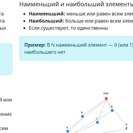
Наименьший и наибольший элемент
та
Наименьший:
меньше или равен всем эл
та
Наибольший:
больше или равен всем эле
ных
Если существуют, то единственны
Пример:
В ℕ наименьший элемент — 0 (или 1)
наибольшего нет
й или
рхних
сем