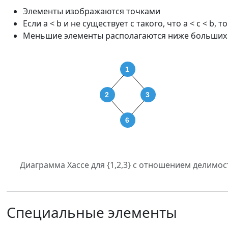
Элементы изображаются точками
Если a < b и не существует c такого, что a < c < b,
Меньшие элементы располагаются ниже больших
Диаграмма Хассе для {1,2,3} с отношением делимос
Специальные элементы