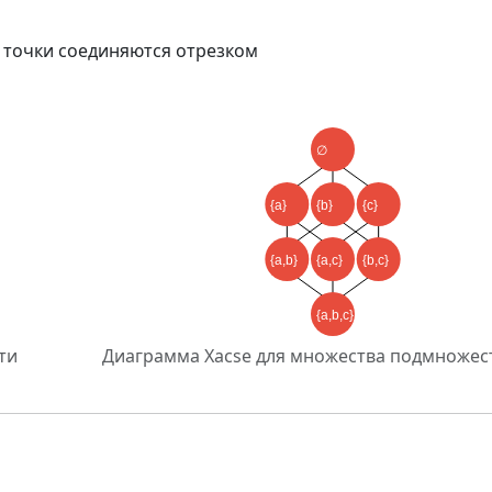
 то точки соединяются отрезком
ти
Диаграмма Хасse для множества подмножеств