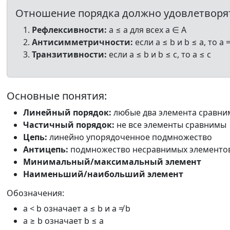
Отношение порядка должно удовлетворя
Рефлексивности:
a ≤ a для всех a ∈ A
Антисимметричности:
если a ≤ b и b ≤ a, то a 
Транзитивности:
если a ≤ b и b ≤ c, то a ≤ c
Основные понятия:
Линейный порядок:
любые два элемента сравн
Частичный порядок:
не все элементы сравнимы
Цепь:
линейно упорядоченное подмножество
Антицепь:
подмножество несравнимых элементо
Минимальный/максимальный элемент
Наименьший/наибольший элемент
Обозначения:
a < b означает a ≤ b и a ≠ b
a ≥ b означает b ≤ a