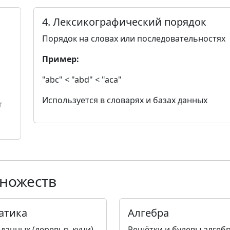
4. Лексикографический порядок
Порядок на словах или последовательностях
Пример:
"abc" < "abd" < "aca"
Используется в словарях и базах данных
т
ножеств
атика
Алгебра
данных (деревья, кучи)
Решётки и булевы алгеб