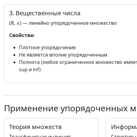
3. Вещественные числа
(ℝ, ≤) — линейно упорядоченное множество
Свойства:
Плотное упорядочение
Не является вполне упорядоченным
Полнота (любое ограниченное множество имее
sup и inf)
Применение упорядоченных м
Теория множеств
Информ
Трансфинитная индукция
Структуры 