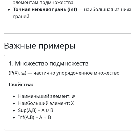
элементам подмножества
Точная нижняя грань (inf)
— наибольшая из ниж
граней
Важные примеры
1. Множество подмножеств
(P(X), ⊆) — частично упорядоченное множество
Свойства:
Наименьший элемент: ∅
Наибольший элемент: X
Sup(A,B) = A ∪ B
Inf(A,B) = A ∩ B