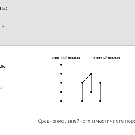
ть:
= b
имы
в
Сравнение линейного и частичного пор