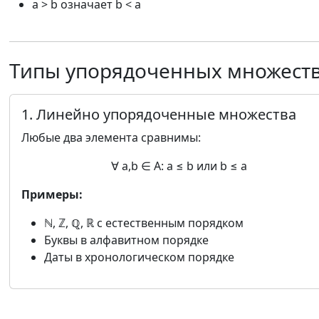
a > b означает b < a
Типы упорядоченных множест
1. Линейно упорядоченные множества
Любые два элемента сравнимы:
∀ a,b ∈ A: a ≤ b или b ≤ a
Примеры:
ℕ, ℤ, ℚ, ℝ с естественным порядком
Буквы в алфавитном порядке
Даты в хронологическом порядке