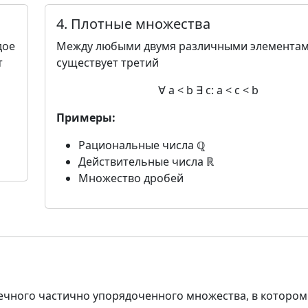
4. Плотные множества
дое
Между любыми двумя различными элемента
т
существует третий
∀ a < b ∃ c: a < c < b
Примеры:
Рациональные числа ℚ
Действительные числа ℝ
Множество дробей
чного частично упорядоченного множества, в котором