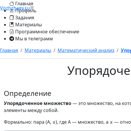
Главная
Vozhzhaev.ru
Профиль
Задания
Материалы
Программное обеспечение
Мы в телеграмм
Главная
Материалы
Математический анализ
Упо
Упорядоче
Определение
Упорядоченное множество
— это множество, на ко
элементы между собой.
Формально: пара (A, ≤), где A — множество, а ≤ — отн