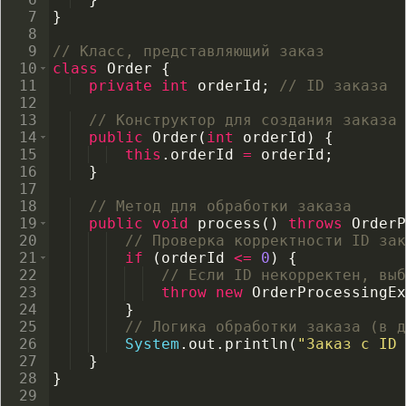
7
}
8
9
// Класс, представляющий заказ
10
class
Order
{
11
private
int
orderId
; 
// ID заказа
12
13
// Конструктор для создания заказа 
14
public
Order
(
int
orderId
)
{
15
this
.
orderId
=
orderId
;
16
}
17
18
// Метод для обработки заказа
19
public
void
process
(
)
throws
OrderP
20
// Проверка корректности ID зак
21
if
(
orderId
<=
0
)
{
22
// Если ID некорректен, выб
23
throw
new
OrderProcessingEx
24
}
25
// Логика обработки заказа (в д
26
System
.
out
.
println
(
"Заказ с ID 
27
}
28
}
29