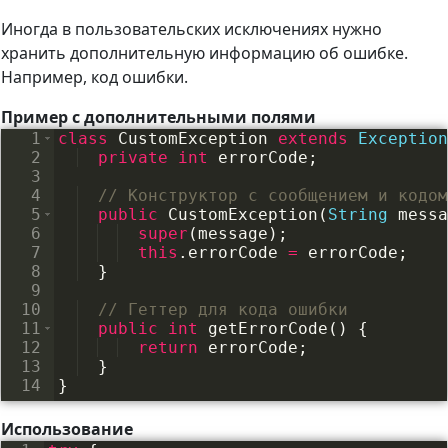
Иногда в пользовательских исключениях нужно
хранить дополнительную информацию об ошибке.
Например, код ошибки.
Пример с дополнительными полями
1
class
CustomException
extends
Exception
2
private
int
errorCode
;
3
4
// Конструктор с сообщением и кодом
5
public
CustomException
(
String
messa
6
super
(
message
)
;
7
this
.
errorCode
=
errorCode
;
8
}
9
10
// Геттер для кода ошибки
11
public
int
getErrorCode
(
)
{
12
return
errorCode
;
13
}
14
}
Использование