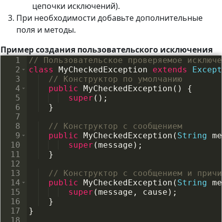
цепочки исключений).
При необходимости добавьте дополнительные
поля и методы.
Пример создания пользовательского исключения
1
// Пользовательское проверяемое исключе
2
class
MyCheckedException
extends
Except
3
// Конструктор по умолчанию
4
public
MyCheckedException
(
)
{
5
super
(
)
;
6
}
7
8
// Конструктор с сообщением
9
public
MyCheckedException
(
String
me
10
super
(
message
)
;
11
}
12
13
// Конструктор с сообщением и причи
14
public
MyCheckedException
(
String
me
15
super
(
message
, 
cause
)
;
16
}
17
}
18