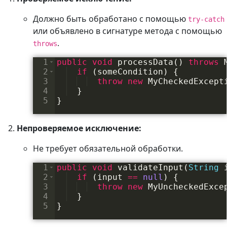
Должно быть обработано с помощью
try-catch
или объявлено в сигнатуре метода с помощью
.
throws
1
public
void
processData
(
)
throws
2
if
(
someCondition
)
{
3
throw
new
MyCheckedExcept
4
}
5
}
Непроверяемое исключение:
Не требует обязательной обработки.
1
public
void
validateInput
(
String
2
if
(
input
==
null
)
{
3
throw
new
MyUncheckedExce
4
}
5
}