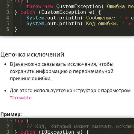
1
try
{
2
throw
new
CustomException
(
"Ошибка по
3
}
catch
(
CustomException
e
)
{
4
System
.
out
.
println
(
"Сообщение: "
+
e
5
System
.
out
.
println
(
"Код ошибки: "
+
6
}
Цепочка исключений
В Java можно связывать исключения, чтобы
сохранить информацию о первоначальной
причине ошибки.
Для этого используется конструктор с параметром
.
Throwable
Пример:
1
try
{
2
// Код, который может вызвать исключ
3
}
catch
(
IOException
e
)
{