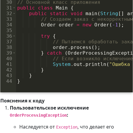
30
// Основной класс приложения
31
public
class
Main
{
32
public
static
void
main
(
String
[
]
ar
33
// Создаем заказ с некорректным
34
Order
order
=
new
Order
(
-1
)
;
35
36
try
{
37
// Пытаемся обработать зака
38
order
.
process
(
)
;
39
}
catch
(
OrderProcessingExcepti
40
// Если возникло исключение
41
System
.
out
.
println
(
"Ошибка 
42
}
43
}
44
}
Пояснения к коду
Пользовательское исключение
:
OrderProcessingException
Наследуется от
, что делает его
Exception