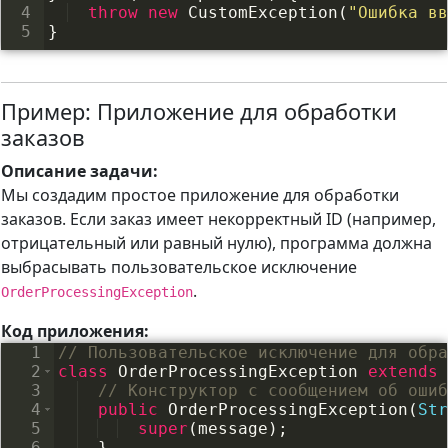
4
throw
new
CustomException
(
"Ошибка вв
5
}
Пример: Приложение для обработки
заказов
Описание задачи:
Мы создадим простое приложение для обработки
заказов. Если заказ имеет некорректный ID (например,
отрицательный или равный нулю), программа должна
выбрасывать пользовательское исключение
.
OrderProcessingException
Код приложения:
1
// Пользовательское исключение для обра
2
class
OrderProcessingException
extends
3
// Конструктор с сообщением об ошиб
4
public
OrderProcessingException
(
Str
5
super
(
message
)
;
6
}