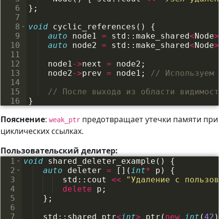
6
}
;
7
8
void
cyclic_references
(
)
{
9
auto
node1
=
std
::
make_shared
<
Node
>
10
auto
node2
=
std
::
make_shared
<
Node
>
11
12
node1
->
next
=
node2
;
13
node2
->
prev
=
node1
;
// Используем 
14
15
// После выхода из области видимост
16
}
Пояснение
:
предотвращает утечки памяти при
weak_ptr
циклических ссылках.
Пользовательский делитер:
1
void
shared_deleter_example
(
)
{
2
auto
deleter
=
[
]
(
int
*
p
)
{
3
std
::
cout
<<
"
Удаление с пользов
4
delete
p
;
5
}
;
6
7
std
::
shared_ptr
<
int
>
ptr
(
new
int
(
42
)