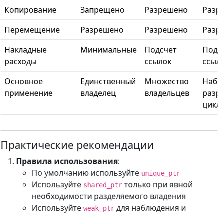
Копирование
Запрещено
Разрешено
Раз
Перемещение
Разрешено
Разрешено
Раз
Накладные
Минимальные
Подсчет
Под
расходы
ссылок
ссы
Основное
Единственный
Множество
Наб
применение
владелец
владельцев
раз
цик
Практические рекомендации
Правила использования
:
По умолчанию используйте
unique_ptr
Используйте
только при явной
shared_ptr
необходимости разделяемого владения
Используйте
для наблюдения и
weak_ptr