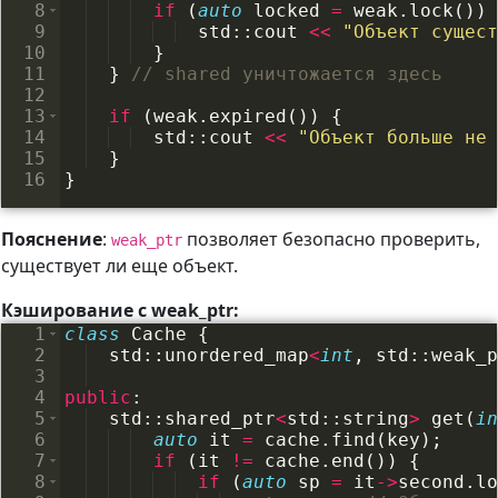
8
if
(
auto
locked
=
weak
.
lock
(
))
9
std
::
cout
<<
"
Объект сущест
10
}
11
}
// shared уничтожается здесь
12
13
if
(
weak
.
expired
(
))
{
14
std
::
cout
<<
"
Объект больше не 
15
}
16
}
Пояснение
:
позволяет безопасно проверить,
weak_ptr
существует ли еще объект.
Кэширование с weak_ptr:
1
class
Cache
{
2
std
::
unordered_map
<
int
,
std
::
weak_p
3
4
public
:
5
std
::
shared_ptr
<
std
::
string
>
get
(
in
6
auto
it
=
cache
.
find
(
key
)
;
7
if
(
it
!=
cache
.
end
(
))
{
8
if
(
auto
sp
=
it
->
second
.
lo