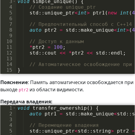
3
void
simple_unique
(
)
{
4
// Создание unique_ptr
5
std
::
unique_ptr
<
int
>
ptr1
(
new
int
(
4
6
7
// Предпочтительный способ с C++14
8
auto
ptr2
=
std
::
make_unique
<
int
>
(
4
9
10
// Доступ к данным
11
*
ptr2
=
100
;
12
std
::
cout
<<
*
ptr2
<<
std
::
endl
;
13
14
// Автоматическое освобождение при 
15
}
Пояснение
: Память автоматически освобождается при
выходе
из области видимости.
ptr2
Передача владения:
1
void
transfer_ownership
(
)
{
2
auto
ptr1
=
std
::
make_unique
<
std
::
s
3
4
// Перемещение владения
5
std
::
unique_ptr
<
std
::
string
>
ptr2
=