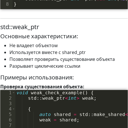
8
}
std::weak_ptr
Основные характеристики:
Не владеет объектом
Используется вместе с shared_ptr
Позволяет проверить существование объекта
Разрывает циклические ссылки
Примеры использования:
Проверка существования объекта:
1
void
weak_check_example
(
)
{
2
std
::
weak_ptr
<
int
>
weak
;
3
4
{
5
auto
shared
=
std
::
make_shared
<
6
weak
=
shared
;
7