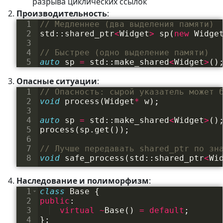
разрыва циклических ссылок
Производительность
:
1
// Медленнее (два выделения памяти)
2
std
::
shared_ptr
<
Widget
>
sp
(
new
Widge
3
4
// Быстрее (одно выделение памяти)
5
auto
sp
=
std
::
make_shared
<
Widget
>
(
)
Опасные ситуации
:
1
// Опасность: сырой указатель может 
2
void
process
(
Widget
*
w
)
;
3
4
auto
sp
=
std
::
make_shared
<
Widget
>
(
)
5
process
(
sp
.
get
(
))
;
6
7
// Лучше передавать shared_ptr по зн
8
void
safe_process
(
std
::
shared_ptr
<
Wi
Наследование и полиморфизм
:
1
class
Base
{
2
public
:
3
virtual
~
Base
(
)
=
default
;
4
}
;