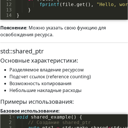
12
fprintf
(
file
.
get
(
)
,
"
Hello, wor
13
}
14
}
Пояснение
: Можно указать свою функцию для
освобождения ресурса.
std::shared_ptr
Основные характеристики:
Разделяемое владение ресурсом
Подсчет ссылок (reference counting)
Возможность копирования
Небольшие накладные расходы
Примеры использования:
Базовое использование:
1
void
shared_example
(
)
{
2
// Создание shared_ptr
3
auto
ptr1
=
std
::
make_shared
<
std
::
v