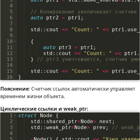
4
5
// Копирование увеличивает счетчик 
6
auto
ptr2
=
ptr1
;
7
8
std
::
cout
<<
"
Count: 
"
<<
ptr1
.
use_
9
10
{
11
auto
ptr3
=
ptr1
;
12
std
::
cout
<<
"
Count: 
"
<<
ptr1
.
13
}
// ptr3 уничтожается, счетчик уме
14
15
std
::
cout
<<
"
Count: 
"
<<
ptr1
.
use_
16
}
Пояснение
: Счетчик ссылок автоматически управляет
временем жизни объекта.
Циклические ссылки и weak_ptr:
1
struct
Node
{
2
std
::
shared_ptr
<
Node
>
next
;
3
std
::
weak_ptr
<
Node
>
prev
;
// weak_p
4
5
~
Node
(
)
{
std
::
cout
<<
"
Узел удален