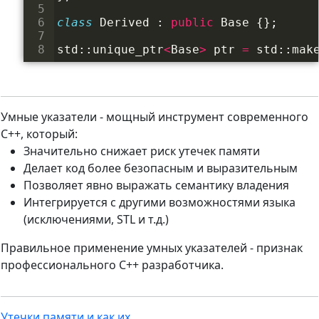
5
6
class
Derived
:
public
Base
{
}
;
7
8
std
::
unique_ptr
<
Base
>
ptr
=
std
::
mak
Умные указатели - мощный инструмент современного
C++, который:
Значительно снижает риск утечек памяти
Делает код более безопасным и выразительным
Позволяет явно выражать семантику владения
Интегрируется с другими возможностями языка
(исключениями, STL и т.д.)
Правильное применение умных указателей - признак
профессионального C++ разработчика.
Утечки памяти и как их