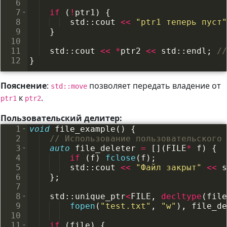
6
7
if
(
!
ptr1
)
{
8
std
::
cout
<<
"
ptr1 теперь пуст
"
9
}
10
11
std
::
cout
<<
*
ptr2
<<
std
::
endl
;
//
12
}
Пояснение
:
позволяет передать владение от
std::move
к
.
ptr1
ptr2
Пользовательский делитер:
1
void
file_example
(
)
{
2
// Использование пользовательского 
3
auto
file_deleter
=
[
]
(
FILE
*
f
)
{
4
if
(
f
)
fclose
(
f
)
;
5
std
::
cout
<<
"
Файл закрыт
"
<<
s
6
}
;
7
8
std
::
unique_ptr
<
FILE
,
decltype
(
file
9
fopen
(
"
test.txt
"
,
"
w
"
)
,
file_de
10
11
if
(
file
)
{