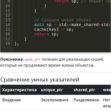
9
return
sp
;
// Объект ещ
10
}
11
}
12
13
// Создаем новый объект
14
auto
sp
=
std
::
make_shared
<
std
:
15
cache
[
key
]
=
sp
;
16
return
sp
;
17
}
18
}
;
Пояснение
:
полезен для реализации кэшей,
weak_ptr
которые не продлевают время жизни объектов.
Сравнение умных указателей
Характеристика
unique_ptr
shared_ptr
wea
Владение
Эксклюзивное
Разделяемое
Нет
вла