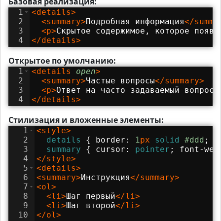
Базовая реализация:
1
<
details
>
2
<
summary
>
Подробная информация
</
summa
3
<
p
>
Скрытое содержимое, которое появи
4
</
details
>
Открытое по умолчанию:
1
<
details
open
>
2
<
summary
>
Частые вопросы
</
summary
>
3
<
p
>
Ответ на часто задаваемый вопрос.
4
</
details
>
Стилизация и вложенные элементы:
1
<
style
>
2
details
{
border
:
1
px
solid
#ddd
;
p
3
summary
{
cursor
:
pointer
;
font-wei
4
</
style
>
5
<
details
>
6
<
summary
>
Инструкция
</
summary
>
7
<
ol
>
8
<
li
>
Шаг первый
</
li
>
9
<
li
>
Шаг второй
</
li
>
10
</
ol
>