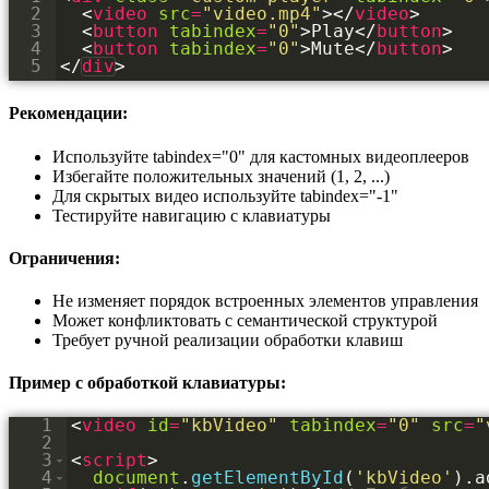
2
<
video
src
=
"video.mp4"
>
</
video
>
3
<
button
tabindex
=
"0"
>
Play
</
button
>
4
<
button
tabindex
=
"0"
>
Mute
</
button
>
5
</
div
>
Рекомендации:
Используйте tabindex="0" для кастомных видеоплееров
Избегайте положительных значений (1, 2, ...)
Для скрытых видео используйте tabindex="-1"
Тестируйте навигацию с клавиатуры
Ограничения:
Не изменяет порядок встроенных элементов управления
Может конфликтовать с семантической структурой
Требует ручной реализации обработки клавиш
Пример с обработкой клавиатуры:
1
<
video
id
=
"kbVideo"
tabindex
=
"0"
src
=
"
2
3
<
script
>
4
document
.
getElementById
(
'kbVideo'
)
.
a