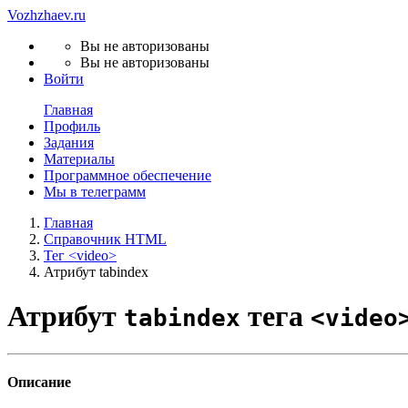
Vozhzhaev.ru
Вы не авторизованы
Вы не авторизованы
Войти
Главная
Профиль
Задания
Материалы
Программное обеспечение
Мы в телеграмм
Главная
Cправочник HTML
Тег <video>
Атрибут tabindex
Атрибут
тега
tabindex
<video
Описание