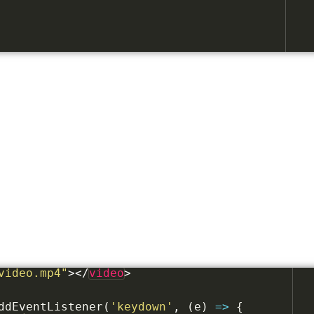
video.mp4"
>
</
video
>
ddEventListener
(
'keydown'
,
(
e
)
=>
{