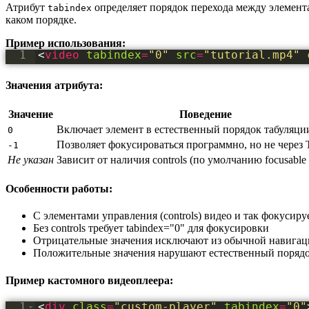
Атрибут
определяет порядок перехода между элемен
tabindex
каком порядке.
Пример использования:
1
<
video
tabindex
=
"0"
src
=
"tutorial.mp4"
Значения атрибута:
Значение
Поведение
Включает элемент в естественный порядок табуляци
0
Позволяет фокусироваться программно, но не через 
-1
Не указан
Зависит от наличия controls (по умолчанию focusable с
Особенности работы:
С элементами управления (controls) видео и так фокусир
Без controls требует tabindex="0" для фокусировки
Отрицательные значения исключают из обычной навига
Положительные значения нарушают естественный порядо
Пример кастомного видеоплеера:
1
<
div
class
=
"custom-player"
tabindex
=
"0"