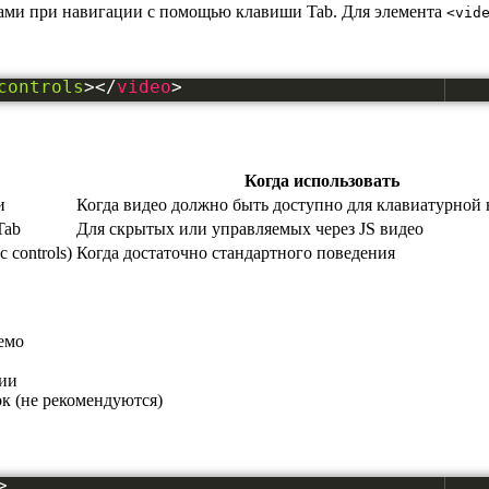
тами при навигации с помощью клавиши Tab. Для элемента
<vid
controls
>
</
video
>
Когда использовать
и
Когда видео должно быть доступно для клавиатурной
Tab
Для скрытых или управляемых через JS видео
 controls)
Когда достаточно стандартного поведения
уемо
ции
к (не рекомендуются)
>