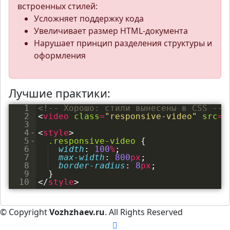
встроенных стилей:
Усложняет поддержку кода
Увеличивает размер HTML-документа
Нарушает принцип разделения структуры и
оформления
Лучшие практики:
1
<!--
 Хорошо: стили вынесены в CSS 
-->
2
<
video
class
=
"responsive-video"
src
=
"
3
4
<
style
>
5
.responsive-video
{
6
width
:
100
%
;
7
max-width
:
800
px
;
8
border-radius
:
8
px
;
9
}
10
</
style
>
© Copyright
Vozhzhaev.ru
. All Rights Reserved