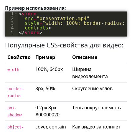
Пример использования:
1
<
video
2
src
=
"presentation.mp4"
3
style
=
"width: 100%; border-radius: 8
4
controls
>
5
</
video
>
Популярные CSS-свойства для видео:
Свойство
Пример
Описание
100%, 640px
Ширина
width
видеоэлемента
8px, 50%
Скругление углов
border-
radius
0 2px 8px
Тень вокруг элемента
box-
#00000020
shadow
cover, contain
Как видео заполняет
object-