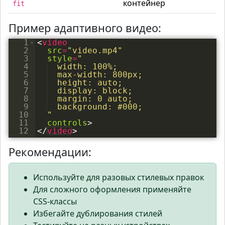
контейнер
fit
Пример адаптивного видео:
1
<
video
2
src
=
"video.mp4"
3
style
=
"
4
  width: 100%;
5
  max-width: 800px;
6
  height: auto;
7
  display: block;
8
  margin: 0 auto;
9
  background: #000;
10
  "
11
controls
>
12
</
video
>
Рекомендации:
Используйте для разовых стилевых правок
Для сложного оформления применяйте
CSS-классы
Избегайте дублирования стилей