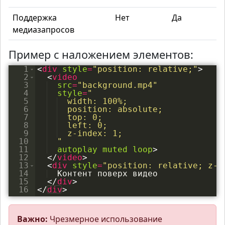
Поддержка
Нет
Да
медиазапросов
Пример с наложением элементов:
1
<
div
style
=
"position: relative;"
>
2
<
video
3
src
=
"background.mp4"
4
style
=
"
5
  width: 100%;
6
  position: absolute;
7
  top: 0;
8
  left: 0;
9
  z-index: 1;
10
  "
11
autoplay
muted
loop
>
12
</
video
>
13
<
div
style
=
"position: relative; z-i
14
  Контент поверх видео
15
</
div
>
16
</
div
>
Важно:
Чрезмерное использование