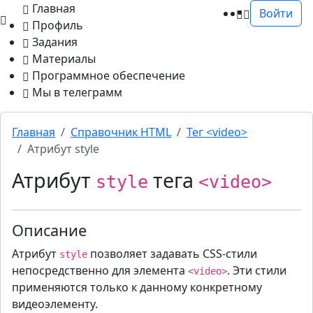
Главная
Войти
Профиль
Задания
Материалы
Программное обеспечение
Мы в телеграмм
Главная
Cправочник HTML
Тег <video>
Атрибут style
Атрибут
тега
style
<video>
Описание
Атрибут
позволяет задавать CSS-стили
style
непосредственно для элемента
. Эти стили
<video>
применяются только к данному конкретному
видеоэлементу.