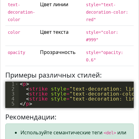
Цвет линии
text-
style="text-
decoration-
decoration-color:
color
red"
Цвет текста
color
style="color:
#999"
Прозрачность
opacity
style="opacity:
0.6"
Примеры различных стилей:
1
<
p
>
2
<
strike
style
=
"text-decoration: line
3
<
strike
style
=
"text-decoration-color
4
<
strike
style
=
"text-decoration: line
5
</
p
>
Рекомендации:
Используйте семантические теги
или
<del>