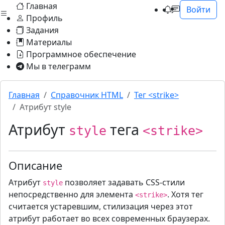
Главная
Войти
Профиль
Задания
Материалы
Программное обеспечение
Мы в телеграмм
Главная
Cправочник HTML
Тег <strike>
Атрибут style
Атрибут
тега
style
<strike>
Описание
Атрибут
позволяет задавать CSS-стили
style
непосредственно для элемента
. Хотя тег
<strike>
считается устаревшим, стилизация через этот
атрибут работает во всех современных браузерах.