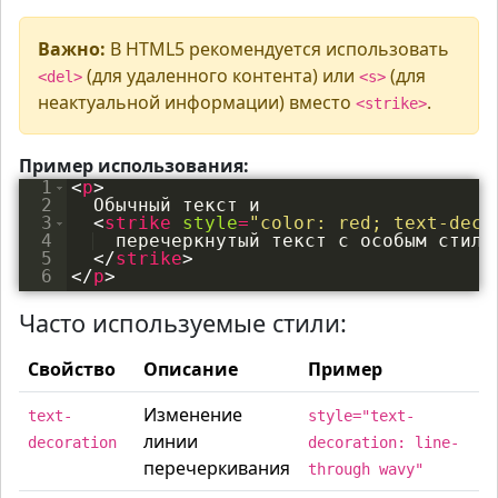
Важно:
В HTML5 рекомендуется использовать
(для удаленного контента) или
(для
<del>
<s>
неактуальной информации) вместо
.
<strike>
Пример использования:
1
<
p
>
2
  Обычный текст и 
3
<
strike
style
=
"color: red; text-deco
4
  перечеркнутый текст с особым стиле
5
</
strike
>
6
</
p
>
Часто используемые стили:
Свойство
Описание
Пример
Изменение
text-
style="text-
линии
decoration
decoration: line-
перечеркивания
through wavy"