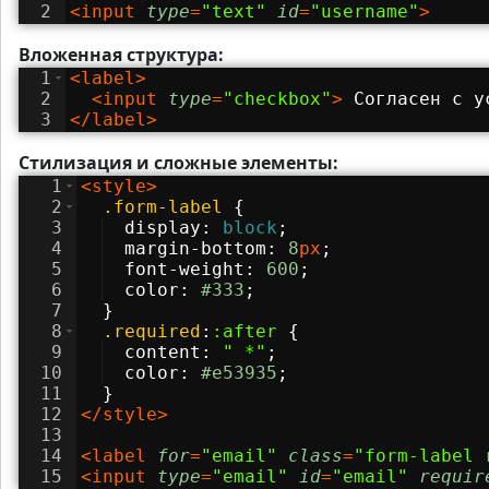
2
<
input
type
=
"text"
id
=
"username"
>
Вложенная структура:
1
<
label
>
2
<
input
type
=
"checkbox"
>
 Согласен с у
3
</
label
>
Стилизация и сложные элементы:
1
<
style
>
2
.form-label
{
3
display
:
block
;
4
margin-bottom
:
8
px
;
5
font-weight
:
600
;
6
color
:
#333
;
7
}
8
.required
:
:after
{
9
content
:
"
 *
"
;
10
color
:
#e53935
;
11
}
12
</
style
>
13
14
<
label
for
=
"email"
class
=
"form-label 
15
<
input
type
=
"email"
id
=
"email"
requir