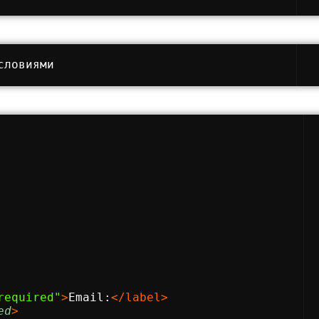
словиями
required"
>
Email:
</
label
>
ed
>