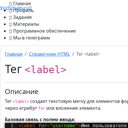
Главная
Vozhzhaev.ru
Профиль
Задания
Материалы
Программное обеспечение
Мы в телеграмм
Главная
Cправочник HTML
Тег <label>
Тег
<label>
Описание
Тег
создает текстовую метку для элементов фо
<label>
через атрибут
или вложение элемента.
for
Базовая связь с полем ввода:
1
<
label
for
=
"username"
>
Имя пользователя