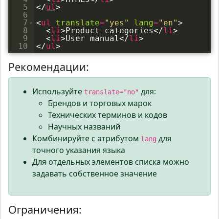
5
</
ul
>
6
7
<
ul
translate
=
"yes"
lang
=
"en"
>
8
<
li
>
Product categories
</
li
>
9
<
li
>
User manual
</
li
>
10
</
ul
>
Рекомендации:
Используйте
для:
translate="no"
Брендов и торговых марок
Технических терминов и кодов
Научных названий
Комбинируйте с атрибутом
для
lang
точного указания языка
Для отдельных элементов списка можно
задавать собственное значение
Ограничения: