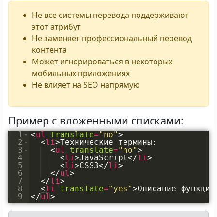
Не все системы перевода поддерживают
этот атрибут
Не заменяет профессиональный перевод
контента
Может игнорироваться в некоторых
мобильных приложениях
Не влияет на SEO напрямую
Пример с вложенными списками:
1
<
ul
translate
=
"no"
>
2
<
li
>
Технические термины:
3
<
ul
translate
=
"no"
>
4
<
li
>
JavaScript
</
li
>
5
<
li
>
CSS3
</
li
>
6
</
ul
>
7
</
li
>
8
<
li
translate
=
"yes"
>
Описание функций
9
</
ul
>