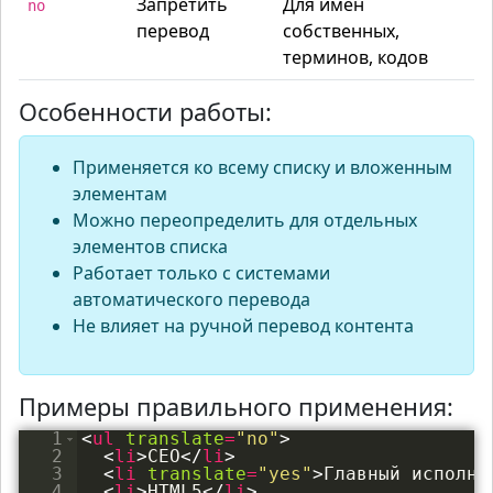
Запретить
Для имен
no
перевод
собственных,
терминов, кодов
Особенности работы:
Применяется ко всему списку и вложенным
элементам
Можно переопределить для отдельных
элементов списка
Работает только с системами
автоматического перевода
Не влияет на ручной перевод контента
Примеры правильного применения:
1
<
ul
translate
=
"no"
>
2
<
li
>
CEO
</
li
>
3
<
li
translate
=
"yes"
>
Главный исполни
4
<
li
>
HTML5
</
li
>