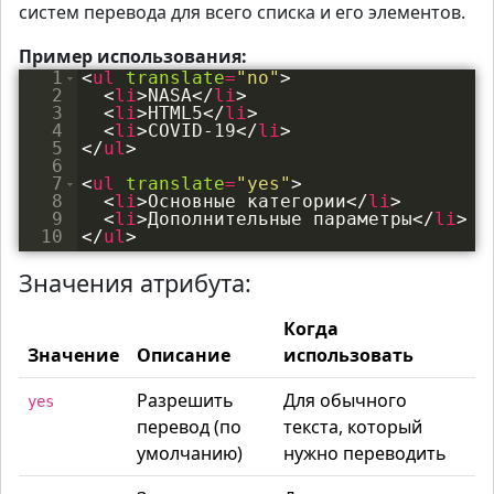
систем перевода для всего списка и его элементов.
Пример использования:
1
<
ul
translate
=
"no"
>
2
<
li
>
NASA
</
li
>
3
<
li
>
HTML5
</
li
>
4
<
li
>
COVID-19
</
li
>
5
</
ul
>
6
7
<
ul
translate
=
"yes"
>
8
<
li
>
Основные категории
</
li
>
9
<
li
>
Дополнительные параметры
</
li
>
10
</
ul
>
Значения атрибута:
Когда
Значение
Описание
использовать
Разрешить
Для обычного
yes
перевод (по
текста, который
умолчанию)
нужно переводить